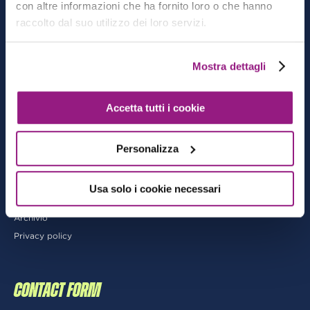
con altre informazioni che ha fornito loro o che hanno
CATEGORIE
raccolto dal suo utilizzo dei loro servizi.
Architecting
Mostra dettagli
Cloud-native Development
DevOps
Accetta tutti i cookie
Data & Analytics
AI/ML
Personalizza
MORE
Usa solo i cookie necessari
Archivio
Privacy policy
CONTACT FORM