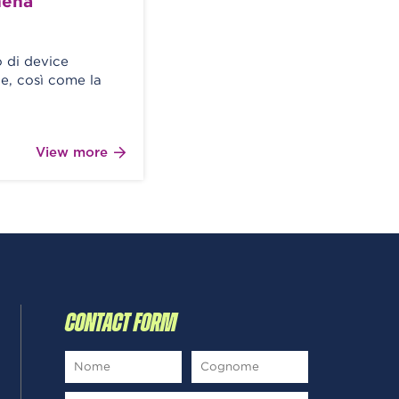
hena
o di device
e, così come la
View more
CONTACT FORM