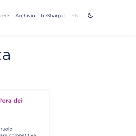
orie
Archivio
beSharp.it
EN
ta
’era dei
 ruolo
tare competitive