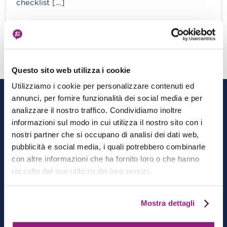
checklist […]
View more
Questo sito web utilizza i cookie
Utilizziamo i cookie per personalizzare contenuti ed
CATEGORIE
annunci, per fornire funzionalità dei social media e per
analizzare il nostro traffico. Condividiamo inoltre
informazioni sul modo in cui utilizza il nostro sito con i
Architecting
nostri partner che si occupano di analisi dei dati web,
Cloud-native Development
pubblicità e social media, i quali potrebbero combinarle
DevOps
con altre informazioni che ha fornito loro o che hanno
Data & Analytics
raccolto dal suo utilizzo dei loro servizi.
AI/ML
Mostra dettagli
MORE