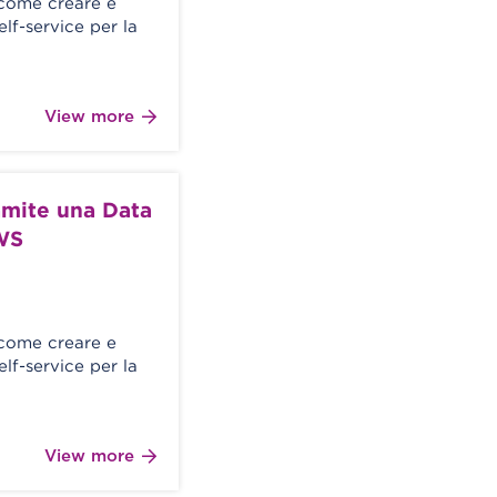
o come creare e
lf-service per la
View more
amite una Data
AWS
o come creare e
lf-service per la
View more