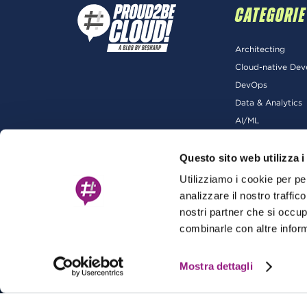
CATEGORIE
Architecting
Cloud-native De
DevOps
Data & Analytics
AI/ML
Questo sito web utilizza i
Utilizziamo i cookie per pe
analizzare il nostro traffic
nostri partner che si occup
combinarle con altre inform
Mostra dettagli