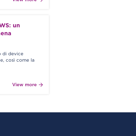
AWS: un
hena
o di device
e, così come la
View more