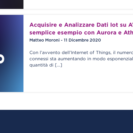
Acquisire e Analizzare Dati Iot su 
semplice esempio con Aurora e At
Matteo Moroni - 11 Dicembre 2020
Con l’avvento dell’Internet of Things, il numer
connessi sta aumentando in modo esponenzial
quantità di […]