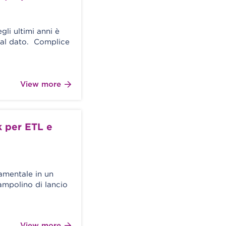
li ultimi anni è
 dal dato. Complice
View more
 per ETL e
amentale in un
ampolino di lancio
View more