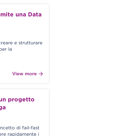
amite una Data
reare e strutturare
per la
View more
 un progetto
ga
cetto di fail-fast
lvere rapidamente i