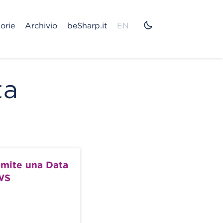
orie
Archivio
beSharp.it
EN
ta
amite una Data
AWS