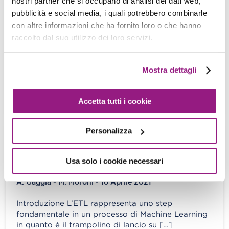
nostri partner che si occupano di analisi dei dati web,
Operations su AWS
pubblicità e social media, i quali potrebbero combinarle
con altre informazioni che ha fornito loro o che hanno
Alessandro Gaggia - 01 Ottobre 2021
raccolto dal suo utilizzo dei loro servizi.
Quando affrontiamo i moderni problemi di
Machine Learning in un ambiente AWS, c’è molto
più che la tradizionale preparazione dei […]
Mostra dettagli
View more
Accetta tutti i cookie
Personalizza
AWS Glue Elastic Views! Framework
per ETL e Aggregazione (quasi) senza
Usa solo i cookie necessari
codice
A. Gaggia - M. Moroni - 16 Aprile 2021
Introduzione L’ETL rappresenta uno step
fondamentale in un processo di Machine Learning
in quanto è il trampolino di lancio su […]