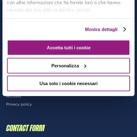
con altre informazioni che ha fornito loro o che hanno
CATEGORIE
raccolto dal suo utilizzo dei loro servizi.
Architecting
Mostra dettagli
Cloud-native Development
DevOps
Accetta tutti i cookie
Data & Analytics
AI/ML
Personalizza
MORE
Usa solo i cookie necessari
Archivio
Privacy policy
CONTACT FORM