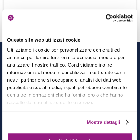
View more
Questo sito web utilizza i cookie
Utilizziamo i cookie per personalizzare contenuti ed
CATEGORIE
annunci, per fornire funzionalità dei social media e per
analizzare il nostro traffico. Condividiamo inoltre
Architecting
informazioni sul modo in cui utilizza il nostro sito con i
Cloud-native Development
nostri partner che si occupano di analisi dei dati web,
DevOps
pubblicità e social media, i quali potrebbero combinarle
con altre informazioni che ha fornito loro o che hanno
Data & Analytics
raccolto dal suo utilizzo dei loro servizi.
AI/ML
Mostra dettagli
MORE