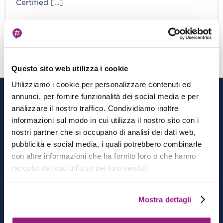
Certified […]
View more
Questo sito web utilizza i cookie
Utilizziamo i cookie per personalizzare contenuti ed
CATEGORIE
annunci, per fornire funzionalità dei social media e per
analizzare il nostro traffico. Condividiamo inoltre
informazioni sul modo in cui utilizza il nostro sito con i
Architecting
nostri partner che si occupano di analisi dei dati web,
Cloud-native Development
pubblicità e social media, i quali potrebbero combinarle
DevOps
con altre informazioni che ha fornito loro o che hanno
Data & Analytics
raccolto dal suo utilizzo dei loro servizi.
AI/ML
Mostra dettagli
MORE