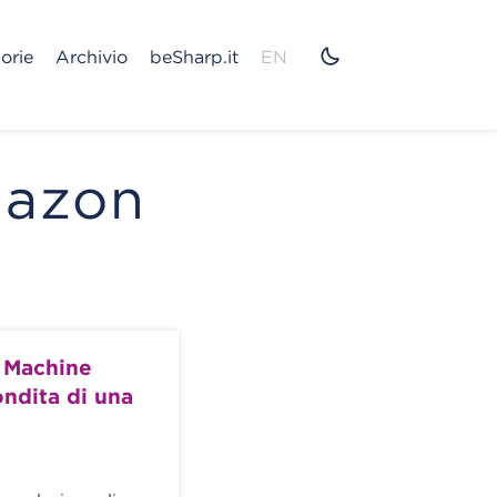
orie
Archivio
beSharp.it
EN
Amazon
l Machine
ndita di una