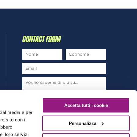
CONTACT FORM
*
Ho letto e sottoscrivo la
Privacy Policy
Accetta tutti i cookie
cial media e per
ro sito con i
Personalizza
rebbero
i loro servizi.