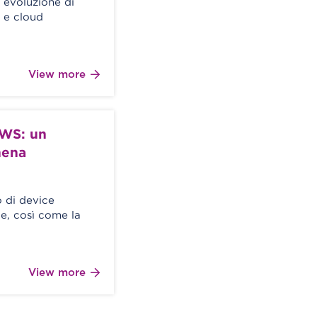
 evoluzione di
e e cloud
View more
AWS: un
hena
o di device
e, così come la
View more