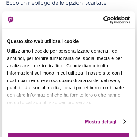
Ecco un riepilogo delle opzioni scartate:
AWS Lambda: il timeout di 15 minuti non è
adatto alla cancellazione di grandi account.
Amazon EC2: richiede tempo per
Questo sito web utilizza i cookie
l'avvio/risveglio, inoltre ha bisogno di un VPC;
Utilizziamo i cookie per personalizzare contenuti ed
la soluzione deve funzionare con requisiti
annunci, per fornire funzionalità dei social media e per
analizzare il nostro traffico. Condividiamo inoltre
minimi e non deve dipendere da risorse già
informazioni sul modo in cui utilizza il nostro sito con i
esistenti.
nostri partner che si occupano di analisi dei dati web,
Amazon ECS: richiede anch'esso un VPC.
pubblicità e social media, i quali potrebbero combinarle
con altre informazioni che ha fornito loro o che hanno
AWS Step Function: non risolve il timeout di 15
raccolto dal suo utilizzo dei loro servizi.
minuti se usato insieme a Lambda in quanto
l'esecuzione di aws-nuke non può essere
Mostra dettagli
suddivisa in più funzioni. Se usato solo come
orchestratore è probabilmente eccessivo.