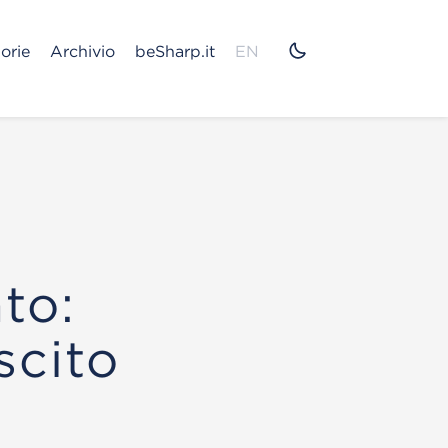
orie
Archivio
beSharp.it
EN
to:
scito