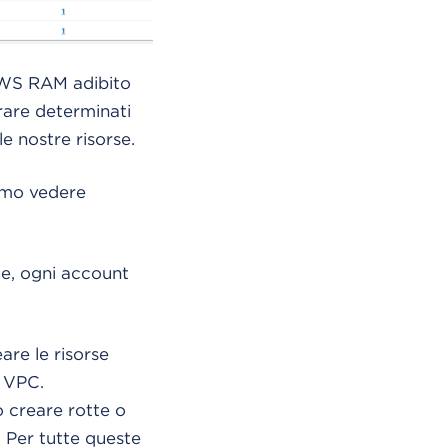
i AWS RAM adibito
rare determinati
e nostre risorse.
emmo vedere
ue, ogni account
are le risorse
a VPC.
 creare rotte o
. Per tutte queste