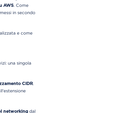
. Come
 su AWS
 messi in secondo
ralizzata e come
izi: una singola
.
izzamento CIDR
ll'estensione
dal
el networking