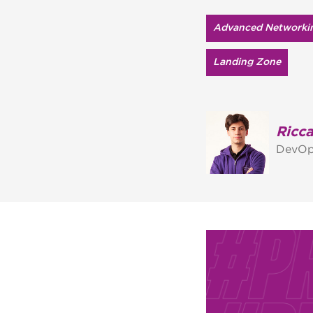
Advanced Networki
Landing Zone
Ricca
DevOp