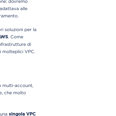
ione: dovremo
 adattava alle
oramento.
i soluzioni per la
. Come
 AWS
frastrutture di
i molteplici VPC.
o multi-account,
te, che molto
i una
singola VPC