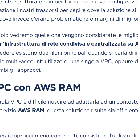
le infrastruttura e non per forza una nuova configuraz
zione i nostri trascorsi per capire dove la soluzione si
dove invece c’erano problematiche o margini di migli
icolo vedremo quelle che vengono considerate le miglior
n’infrastruttura di rete condivisa e centralizzata su
ere esistono due filoni principali quando si parla di in
io multi-account: utilizzo di una singola VPC, oppure d
bi gli approcci.
VPC con AWS RAM
gola VPC è difficile riuscire ad adattarla ad un contest
servizio
, questa soluzione risulta sia efficien
AWS RAM
gli approcci meno conosciuti, consiste nell’utilizzo d