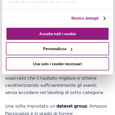
raccolto dal suo utilizzo dei loro servizi.
È possibile definire la struttura di questi set di
Mostra dettagli
dati per avere le informazioni più rilevanti che
Amazon Personalize utilizzerà per addestrare il
Accetta tutti i cookie
suo modello e fornire raccomandazioni. Per
questo motivo, l'ultima parte della pipeline ETL
dovrebbe selezionare solo questo insieme di
Personalizza
feature prima di inviarle ad Amazon Personalize.
Il suggerimento è di
non entrare troppo nel
Usa solo i cookie necessari
; abbiamo
dettaglio delle categorizzazioni
osservato che il risultato migliore si ottiene
caratterizzando sufficientemente gli eventi,
senza eccedere nel labeling di sotto categorie.
Una volta impostato un
, Amazon
dataset group
Personalize è in grado di fornire