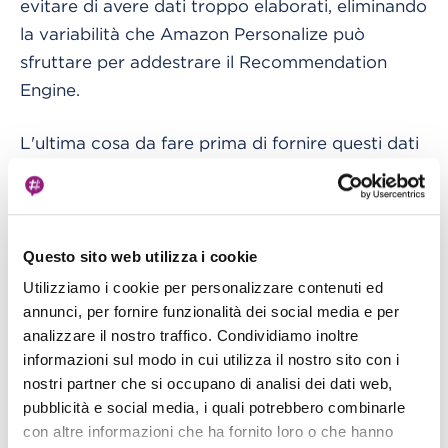
evitare di avere dati troppo elaborati, eliminando
la variabilità che Amazon Personalize può
sfruttare per addestrare il Recommendation
Engine.
L'ultima cosa da fare prima di fornire questi dati
ad Amazon Personalize è scegliere il giusto set di
feature per il servizio. Amazon Personalize crea
raccomandazioni basate sul concetto di gruppi
di datasets. Il dominio del dataset group più
Questo sito web utilizza i cookie
rilevante per il retail è l"e-commerce". Tre tipi di
Utilizziamo i cookie per personalizzare contenuti ed
set di dati caratterizzano questo dataset group:
annunci, per fornire funzionalità dei social media e per
analizzare il nostro traffico. Condividiamo inoltre
informazioni sul modo in cui utilizza il nostro sito con i
Utenti
nostri partner che si occupano di analisi dei dati web,
Articoli
pubblicità e social media, i quali potrebbero combinarle
con altre informazioni che ha fornito loro o che hanno
Interazioni